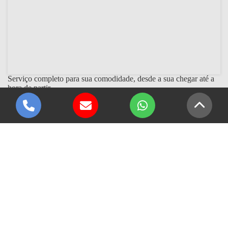
Serviço completo para sua comodidade, desde a sua chegar até a
hora de partir.
PRÉ-PASSEIO
- Organizamos sua Bebida (Água, cerveja, sucos, refrigerantes e
etc).
- Organizamos seu alimento (Refeições , bento e o que preferir
tratamos antes).
- Alugamos toda a tralha que precisar
- Trabalhamos com vendas de equipamentos e Iscas artificiais.
- Temos opções de Churrasco no barco caso preferir.
- Alugamos as lanchas para pesca ou passeios.
- Organizamos tudo, você precisa somente trazer os amigos.
PÓS-PASSEIO
- Temos o serviço de limpeza dos peixes e leva como e quanto
quiser.