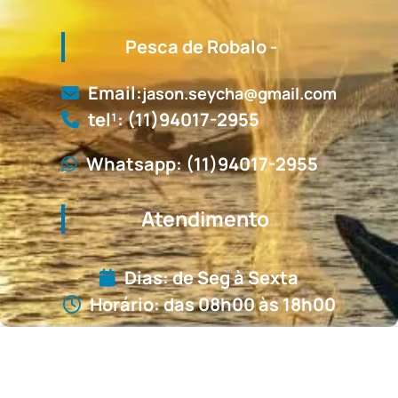
Pesca de Robalo -
Email:
jason.seycha@gmail.com
tel¹: (11)94017-2955
Whatsapp: (11)94017-2955
Atendimento
Dias: de Seg à Sexta
Horário: das 08h00 às 18h00